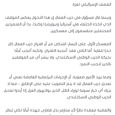
القصف الإسرائيلي لغزة.
وبينما قال مسؤول في حزب العمال إن هذا التحول يعكس الموقف
الذي اتخذه الحلفاء في أستراليا ونيوزيلندا وكندا، بدا أن المتمردين
المحتملين منقسمون إلى معسكرين.
المعسكر الأول، على اليسار، اشتكى من أن اقتراح حزب العمال كان
حذرا للغاية. أما الثاني فقد أعجبه الاقتراح، ولكنه أعجب أيضًا
بحركة الحزب الوطني الاسكتلندي. ولا يبشر أي من الموقفين
بالخير لتجنب التمرد.
ومما يزيد الأمور صعوبة، أن الإجراءات البرلمانية الغامضة تعني أن
تعديل حزب العمال قد لا يتم التصويت عليه على الإطلاق – مما لا
يترك أي خيار تسوية لوزراء الظل، الذين يواجهون العزل إذا أيدوا تعديل
الحزب الوطني الاسكتلندي.
والقضية معقدة نظرًا لأن ستارمر بذل قصارى جهده أيضًا لكي يُنظر