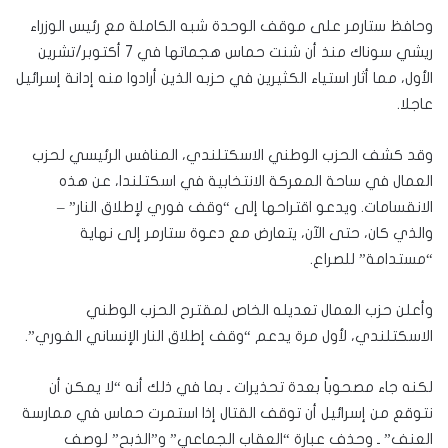
وحافظ ستارمر على موقف الوحدة شبه الكاملة مع رئيس الوزراء
ريشي سوناك منذ أن شنت حماس هجماتها في 7 أكتوبر/تشرين
الأول، مما أثار استياء الكثيرين في حزبه الذين أرادوا منه إدانة إسرائيل
عاجلا.
وقد كشف الحزب الوطني الاسكتلندي، المنافس الرئيسي لحزب
العمال في ساحة المعركة الانتخابية في اسكتلندا، عن هذه
الانقسامات. ويدعو اقتراحها إلى “وقف فوري لإطلاق النار” –
والذي كان، حتى الآن، يتعارض مع دعوة ستارمر إلى نهاية
“مستدامة” للصراع.
وأعلن حزب العمال تعديله الخاص لمقترح الحزب الوطني
الاسكتلندي، لأول مرة يدعم “وقف إطلاق النار الإنساني الفوري”.
لكنه جاء مصحوباً بعدة تحذيرات ـ بما في ذلك أنه “لا يمكن أن
نتوقع من إسرائيل أن توقف القتال إذا استمرت حماس في ممارسة
العنف” ـ وحذف عبارة “العقاب الجماعي” و”الذبح” لوصف