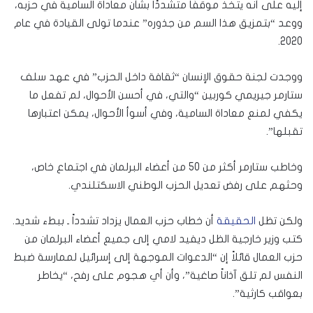
إليه على أنه يتخذ موقفًا متشددًا بشأن معاداة السامية في حزبه،
ووعد “بتمزيق هذا السم من جذوره” عندما تولى القيادة في عام
2020.
ووجدت لجنة حقوق الإنسان “ثقافة داخل الحزب” في عهد سلف
ستارمر جيريمي كوربين “والتي، في أحسن الأحوال، لم تفعل ما
يكفي لمنع معاداة السامية، وفي أسوأ الأحوال، يمكن اعتبارها
تقبلها”.
وخاطب ستارمر أكثر من 50 من أعضاء البرلمان في اجتماع خاص،
وحثهم على رفض تعديل الحزب الوطني الاسكتلندي.
ولكن تظل
الحقيقة
أن خطاب حزب العمال يزداد تشدداً ـ ببطء شديد.
كتب وزير خارجية الظل ديفيد لامي إلى جميع أعضاء البرلمان من
حزب العمال قائلاً إن “الدعوات الموجهة إلى إسرائيل لممارسة ضبط
النفس لم تلق آذاناً صاغية”، وأن أي هجوم على رفح، “يخاطر
بعواقب كارثية”.