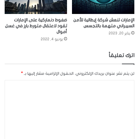
الإمارات تنعش شركة إيطالية للأمن
ضغوط دنماركية على الإمارات
السيبراني متهمة بالتجسس
تقود لاعتقال متورط بارز في غسل
أموال
يناير 20, 2023
يونيو 4, 2022
اترك تعليقاً
لن يتم نشر عنوان بريدك الإلكتروني.
الحقول الإلزامية مشار إليها بـ
*
ا
ل
ت
ع
ل
ي