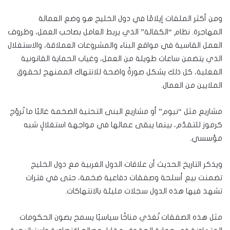
ومن أكثر الملفات إيلامًا في دول الخليج هو وضع العمالة
المهاجرة. نظام “الكفالة” الذي يربط العامل بصاحب العمل، وظروف
العمل القاسية في مواقع البناء والمشروعات العملاقة، والاستغلال
الذي يتضمن ساعات طويلة من العمل، وغياب الحماية القانونية
الفعلية، كل ذلك يشكل صورةً واضحة للانتهاك الممنهج لحقوق
الملايين من العمال.
مشاريع مثل “نيوم” أو مشاريع البنى التحتية الضخمة غالبًا ما تُروّج
كرموز للتقدّم، بينما يبقى عمالها في مواجهة استغلالٍ شبه
مؤسسي.
ويذكر التاريخ الحديث أن علاقات الدول الغربية مع دول الخليج
تضمنت بيع أسلحة وصفقات دفاعية ضخمة، حتى في فترات
تشهد فيها هذه الدول سجلات مليئة بالانتهاكات.
مثل هذه الصفقات تُغذي مناخًا سياسيًا يسمح بصون الحكومات