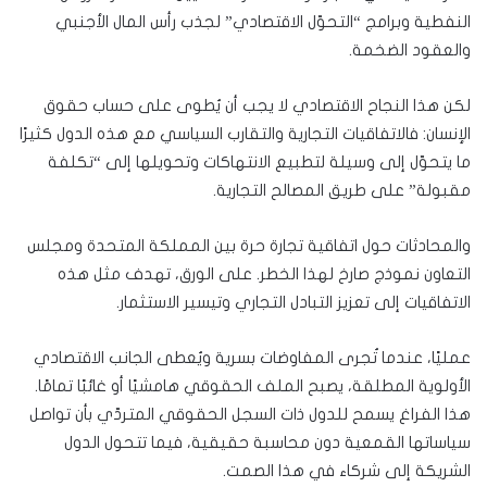
النفطية وبرامج “التحوّل الاقتصادي” لجذب رأس المال الأجنبي
والعقود الضخمة.
لكن هذا النجاح الاقتصادي لا يجب أن يُطوى على حساب حقوق
الإنسان: فالاتفاقيات التجارية والتقارب السياسي مع هذه الدول كثيرًا
ما يتحوّل إلى وسيلة لتطبيع الانتهاكات وتحويلها إلى “تكلفة
مقبولة” على طريق المصالح التجارية.
والمحادثات حول اتفاقية تجارة حرة بين المملكة المتحدة ومجلس
التعاون نموذج صارخ لهذا الخطر. على الورق، تهدف مثل هذه
الاتفاقيات إلى تعزيز التبادل التجاري وتيسير الاستثمار.
عمليًا، عندما تُجرى المفاوضات بسرية ويُعطى الجانب الاقتصادي
الأولوية المطلقة، يصبح الملف الحقوقي هامشيًا أو غائبًا تمامًا.
هذا الفراغ يسمح للدول ذات السجل الحقوقي المتردّي بأن تواصل
سياساتها القمعية دون محاسبة حقيقية، فيما تتحول الدول
الشريكة إلى شركاء في هذا الصمت.