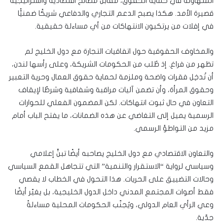
المتهاونة في حماية الحقوق، مقابل مصالح اقتصادية واستراتيجية
قصيرة الأمد. هكذا يصبح الدعم التجاري والدفاعي شريكًا ضمنيًّا
في إفلات من يرتكبون الانتهاكات من أي مساءلة حقيقية.
والمخاوف الحقوقية حول اتفاقيات التجارة مع دول الخليج لم
تظهر من فراغ. إذ طُلب من الحكومات الشريكة، وعلى رأسها لندن،
أن تُدخِل فقرات واضحة وملزمة لحماية حقوق العمال وحرية التعبير
وحقوق المرأة، وأن تضمن آليات مراقبة وشفافية وشرطًا لإيقاف
التعاون في حال ثبوت انتهاكات. لكن المضمون الفعلي للحوارات
الرسمية يميل إلى التغاضي عن هذه الضمانات، ما يفتح الباب أمام
مزيد من التواطؤ الرسمي.
والتعاون الاقتصادي مع دول الخليج يصاحبه أيضًا تبنٍّ إعلامي
وسياسي لرواية “الاستقرار والتنمية” التي تتجاهل القمع السياسي
وحالات التضييق على الحريات. هذا التحول في الخطاب لا يقصي
فقط أصوات المجتمع المدني داخل الدول الخليجية، بل يغيّر أيضًا
وعي الرأي العام الدولي، ويُجنّب الحكومات المحلية مساءلةً
جدّية.