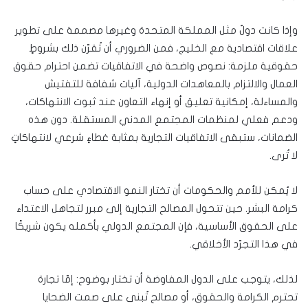
وإذا كانت دولٌ مثل المملكة المتحدة وغيرها مصممة على تطوير
علاقات اقتصادية مع الخليج، فمن الضروري أن تُقرّن ذلك بشروطٍ
حقوقية ملزمة: نصوص واضحة في الاتفاقيات تضمن احترام حقوق
العمال والالتزام بالمعاهدات الدولية، آليات شفافة للتفتيش
والمساءلة، إمكانية تعليق أو إنهاء التعاون عند ثبوت الانتهاكات،
ودعم فعلي لمنظمات المجتمع المدني المستقلة. دون هذه
الضمانات، ستبقى الاتفاقيات التجارية بمثابة غطاءٍ شرعي لانتهاكاتٍ
لا تُرى.
لا يُمكن للأمم والحكومات أن تختار النمو الاقتصادي على حساب
كرامة البشر. حين تتحول المصالح التجارية إلى مبرر لتجاهل الاعتداء
على الحقوق الأساسية، فإن المجتمع الدولي بأكمله يكون شريكًا
في هذا التجرّد الأخلاقي.
لذلك، يتوجب على الدول المفاوضة أن تختار بوضوح: إمّا تجارة
تحترم الكرامة والحقوق، أو مصالح تُبنى على صمت الضحايا