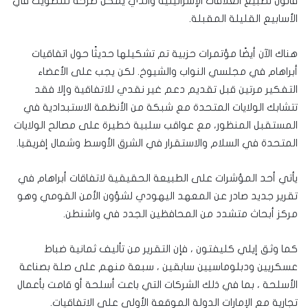
قانون تطبيع العلاقات الإسرائيلية والذي يمكن طرحه للتصويت في
الأسابيع القليلة المقبلة.
هناك الآن أيضًا مؤتمرات حزبية تم تشكيلها حديثًا حول اتفاقيات
أبراهام في مجلسي النواب والشيوخ. لكن يجب على الأعضاء
التفكير مرتين قبل تقديم دعم غير نقدي للاتفاقية وإلا فقد
تتشابك الولايات المتحدة مع شبكة من الأنظمة الاستبدادية في
المستقبل المنظور، مع عواقب سلبية خطيرة على مصالح الولايات
المتحدة في السلام والاستقرار في الشرق الأوسط وشمال إفريقيا.
يأتي أحد المؤشرات على الطبيعة الحقيقية لاتفاقات أبراهام في
تقرير جديد صادر عن المعهد اليهودي لشؤون الأمن القومي وهو
مركز أبحاث متشدد من المحافظين الجدد في واشنطن.
كما وثق إيلي كليفتون ، فإن التقرير من تأليف ثمانية ضباط
عسكريين ودبلوماسيين سابقين ، سبعة منهم على صلة بصناعة
الأسلحة ، بما في ذلك الشركات التي باعت أسلحة أو قامت بأعمال
تجارية مع الإمارات الدولة الموقعة الأولى على الاتفاقيات.