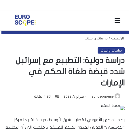
القائمة
بحث
عن
الرئيسية
/
دراسات وابحاث
دراسات وابحاث
دراسة دولية: التطبيع مع إسرائيل
شدد قبضة طغاة الحكم في
الإمارات
euroscopeme
فبراير 5, 2022
0
90
4 دقائق
رصد المجهر الأوروبي لقضايا الشرق الأوسط، دراسة نشرها مركز
“كوينسي” الدولي لفنون الحكم المسئول، خلصت إلى أن التطبيع