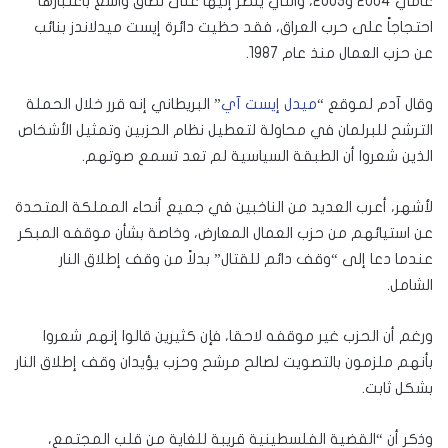
عامي 2004 و2005، والتي يُنظَر إليها على نطاق واسع باعتبارها
احتجاجاً على حرب العراق، فقد حظيت دائرة إيست ميدلاندز بنائب
عن حزب العمال منذ عام 1987.
وقال آدم لموقع “
ميدل إيست آي
” البريطاني إنه قرر خلال الحملة
الترشح للبرلمان في محاولة لتعطيل نظام الحزبين وتمثيل الأشخاص
الذين شعروا أن الطبقة السياسية لم تعد تسمع صوتهم.
لأشهر، أعرب العديد من الناخبين في جميع أنحاء المملكة المتحدة
عن استيائهم من حزب العمال المعارض، وخاصة بشأن موقفه المبكر
عندما دعا إلى “وقف دائم للقتال” بدلاً من وقف إطلاق النار
الشامل.
ورغم أن الحزب غير موقفه لاحقا، فإن كثيرين قالوا إنهم شعروا
بأنهم ملزمون بالتصويت لصالح مرشح وحزب يؤيدان وقف إطلاق النار
بشكل ثابت.
وذكر أن “القضية الفلسطينية قريبة للغاية من قلب المجتمع،