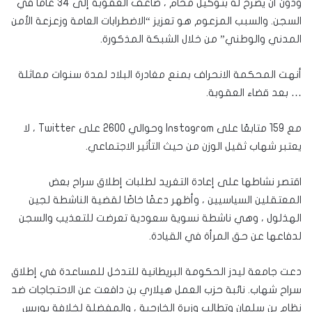
ودون أن يصرح له بتوكيل محام ، ضاعف العقوبة إلى 34 عاما في
السجن. والسبب المزعوم هو تعزيز “الاضطرابات العامة وزعزعة الأمن
المدني والوطني” من خلال الشبكة المذكورة.
أنهت المحكمة الانحراف بمنع مغادرة البلاد لمدة سنوات مماثلة
… بعد قضاء العقوبة.
مع 159 متابعًا على Instagram وحوالي 2600 على Twitter ، لا
يعتبر شهاب ثقيل الوزن من حيث التأثير الاجتماعي.
اقتصر نشاطها على إعادة التغريد لطلبات إطلاق سراح بعض
المعتقلين السياسيين ، وأظهر دعمًا خاصًا لقضية الناشطة لجين
الهذلول ، وهي ناشطة نسوية سعودية تعرضت للتعذيب والسجن
لدفاعها عن حق المرأة في القيادة.
دعت جامعة ليدز الحكومة البريطانية للتدخل للمساعدة في إطلاق
سراح شهاب. نائبة حزب العمل هيلاري بن دافعت عن الاحتجاجات ضد
نظام بن سلمان وتطالب وزيرة الخارجية ، والمفضلة لخلافة بوريس