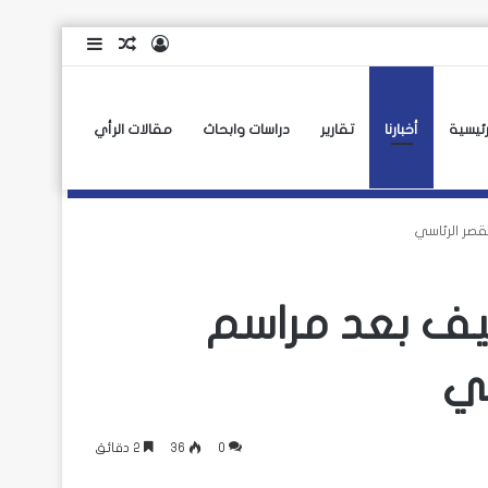
تسجيل
مقال
إضافة
الدخول
عشوائي
عمود
جانبي
رئيسية
أخبارنا
تقارير
دراسات وابحاث
مقالات الرأي
صر الرئاسي
يف بعد مراسم
سي
0
36
2 دقائق