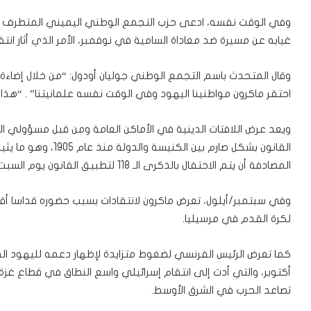
وفي الوقت نفسه، ادعى حزب التجمع الوطني اليميني المتطرف أن
غيابه عن مسيرة ضد معاداة السامية في نوفمبر، الأمر الذي أثار انت
وقال المتحدث باسم التجمع الوطني جوليان أودول: “من خلال إضاءة 
احتقر ماكرون مواطنينا اليهود وفي الوقت نفسه علمانيتنا” . “هذا ال
ويعد عرض اللافتات الدينية في الأماكن العامة ومن قبل مسؤولي
القانون بشكل صارم بين
المصادفة أن يتم الاحتفال بالذكرى الـ 118 لتطبيق القانون يوم السبت.
وفي سبتمبر/أيلول، تعرض ماكرون لانتقادات بسبب حضوره قداسا أقام
لكرة القدم في مرسيليا.
أكتوبر، والتي أدت إلى انتقام إسرائيلي واسع النطاق في قطاع غزة.
تصاعد الحرب في الشرق الأوسط.