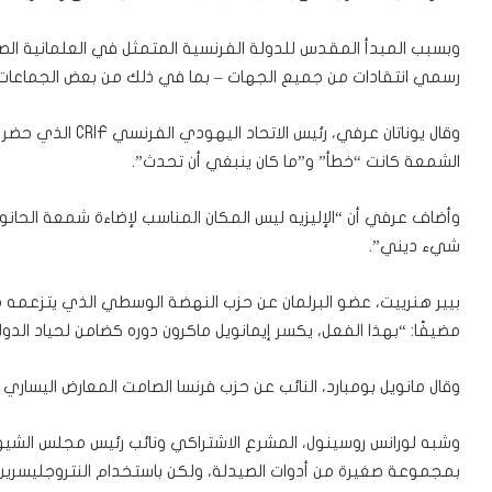
وبسبب المبدأ المقدس للدولة الفرنسية المتمثل في العلمانية ال
رسمي انتقادات من جميع الجهات – بما في ذلك من بعض الجماعات 
وقال يوناتان عرفي، ر
الشمعة كانت “خطأ” و”ما كان ينبغي أن تحدث”.
وأضاف عرفي أن “الإليزيه ليس المكان المناسب لإضاءة شمعة الحانو
شيء ديني”.
بيير هنرييت، عضو البرلمان عن حزب النهضة الوسطي الذي يتزعمه ما
مضيفًا: “بهذا الفعل، يكسر إيمانويل ماكرون دوره كضامن لحياد الدول
وقال مانويل بومبارد، النائب عن حزب فرنسا الصامت المعارض اليساري 
وشبه لورانس روسينول، المشرع الاشتراكي ونائب رئيس مجلس الشيو
بمجموعة صغيرة من أدوات الصيدلة، ولكن باستخدام النتروجليسرين