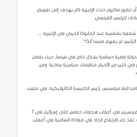
 حضور ماكرون حدث الإليزيه كان يهدف إلى تعويض
قادات للرئيس الفرنسي.
شمعة بمناسبة عيد الحانوكا الديني في الإليزيه …
رئيس لن يفهم فرنسا أبدًا”.
 الدولة قضية حساسة بشكل خاص في فرنسا، حيث يفصل
 الكنيسة والدولة منذ عام 1905، وهو ما يثير في كثير من الأحيان مناقشات سياسية ساخنة. ومن
ه البابا فرانسيس، رئيس الكنيسة الكاثوليكية، في ملعب
كما تعرض الرئيس الفرنسي لضغوط متزايدة لإظهار دعمه لليهود الفرنسيين في أعقاب هجمات حماس على إسرائيل في 7
 لقد جاء الارتفاع الحاد في معاداة السامية في أعقاب