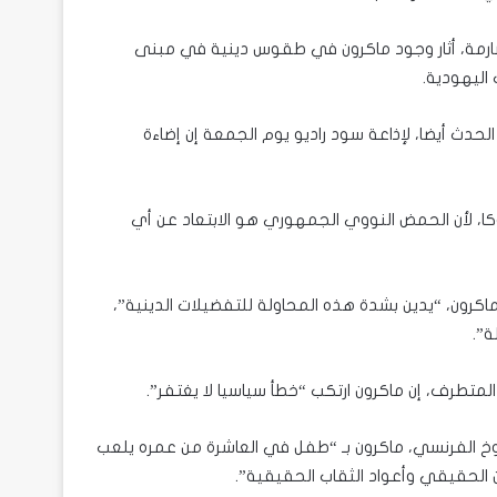
صارمة، أثار وجود ماكرون في طقوس دينية في مبنى
اليهودية.
ئيس الاتحاد اليهودي الفرنسي CRIF الذي حضر الحدث أيضا، لإذاعة سود راديو يوم الجمعة إن إضاءة
كا، لأن الحمض النووي الجمهوري هو الابتعاد عن أي
كرون، “يدين بشدة هذه المحاولة للتفضيلات الدينية”،
ة”.
المتطرف، إن ماكرون ارتكب “خطأ سياسيا لا يغتفر”.
خ الفرنسي، ماكرون بـ “طفل في العاشرة من عمره يلعب
 الحقيقي وأعواد الثقاب الحقيقية”.