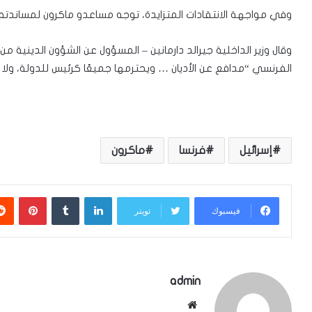
وفي مواجهة الانتقادات المتزايدة، توجه مساعدو ماكرون لمساندته
وقال وزير الداخلية جيرالد دارمانين – المسؤول عن الشؤون الدينية من 
الفرنسي “مدافع عن الأديان … ويحترمها جميعًا كرئيس للدولة، ولا ي
إسرائيل
فرنسا
ماكرون
لينكدإن
بينتي
فيسبوك
تويتر
admin
موقع