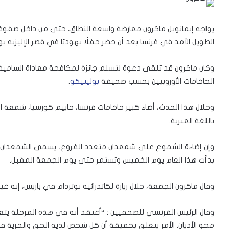
يواجه إيمانويل ماكرون معارضة واسعة النطاق، حتى من داخل صفوفه،
الطويل الأمد في فرنسا بعد أن حضر حفلًا يهوديًا في قصر الإليزيه 
وكان ماكرون قد تلقى دعوة لتسلم جائزة لمكافحة معاداة السامية
الحاخامات الأوروبيين بحسب صحيفة
بوليتيكو
.
وخلال هذا الحدث، أضاء كبير حاخامات فرنسا، حاييم كورسيا، شمعة اح
باللغة العبرية.
وإن إضاءة الشموع على شمعدان متعدد الفروع، يسمى الشمعدان،
بدأت هذا العام يوم الخميس وتستمر حتى يوم الجمعة المقبل.
وقال ماكرون الجمعة، خلال زيارة لكاتدرائية نوتردام في باريس، إنه 
وقال الرئيس الفرنسي للصحفيين : “أعتقد أنه في هذه المرحلة يتعي
محو الأديان. الأمر يتعلق بحقيقة أن كل شخص لديه الحق والحرية في