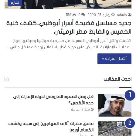
تقارير
admin
يوليو 15, 2023
0
158
جديد مسلسل فضيحة أسرار أبوظبي..كشف خلية
الخميس والضابط مطر الرميثي
كشفت وثائق أسرار أبوظبي المسربة عن مسرحية مولتها وحركتها جهاز
المخابرات الإماراتية للتحريض على دولة قطر باستغلال زوجة معتقل جنائي…
أكمل القراءة »
احدث المقالات
هل وصل الصعود الصاروخي لدولة الإمارات إلى
حده الأقصى؟
منذ 17 ساعة
تدفق عشرات آلاف المهاجرين إلى سبتة يكشف
انقسام أوروبا